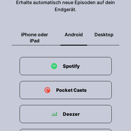
Erhalte automatisch neue Episoden auf dein
00:01:35: Ihr habt schon gesagt ich bin ja auch
Endgerät.
im Schaumlöffel Dachdeckermeister.
00:01:39: Sechsundfünfzig Jahre alt seit dreißig
Jahren Dachdecameister und selbstständig.
iPhone oder
Android
Desktop
iPad
00:01:46: meine Firma wurde
neunzehntneinvierzig durch meinen Urober
damals Oberheinerich gegründet und wird
Spotify
seither als Einzelunternehmung geführt.
00:01:56: Wir beschäftigen heute nur noch drei
Dachdecker, die sich um unsere Projekte
Pocket Casts
kümmern und die drei arbeiten.
00:02:03: Gott sei Dank!
Deezer
00:02:04: Sehr selbstständig und geben mir
damit einfach Raum für meine Tätigkeit als