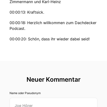
Zimmermann und Karl-Heinz
00:00:13: Kraftsick.
00:00:18: Herzlich willkommen zum Dachdecker
Podcast.
00:00:20: Schön, dass ihr wieder dabei seid!
00:00:22: Mein Name ist Karl-Heinz Grafzig und
mein Co-host wie immer Michael Zimmermann
und natürlich haben wir auch immer besonders
tolle Leute mit am Start.
00:00:30: heute ein Kollegen mit echtem
Neuer Kommentar
Herzblut für das Dachdäckerhandwerk.
00:00:34: Mit seinem Können weit über den
Name oder Pseudonym
eigenen Türkkirchturm hinaus bekannt sogar
europawendig oder weltweit der sich auch